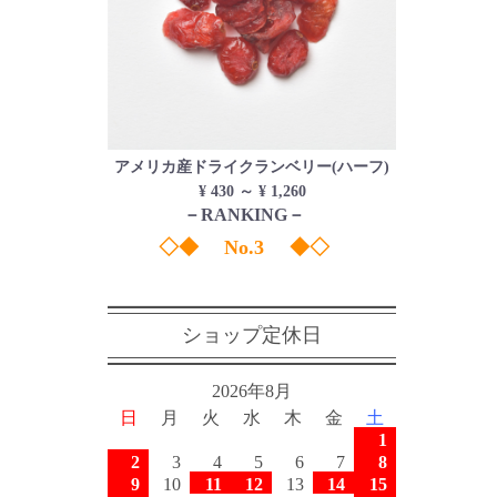
アメリカ産ドライクランベリー(ハーフ)
¥ 430 ～ ¥ 1,260
－RANKING－
◇◆ No.3 ◆◇
ショップ定休日
2026年8月
日
月
火
水
木
金
土
1
2
3
4
5
6
7
8
9
10
11
12
13
14
15