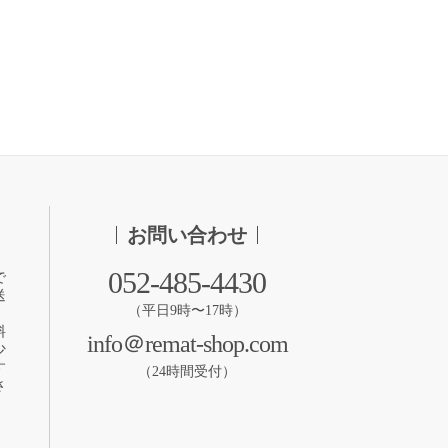
お問い合わせ
052-485-4430
で
送
（平日9時〜17時）
料
info＠remat-shop.com
少
す
（24時間受付）
さ