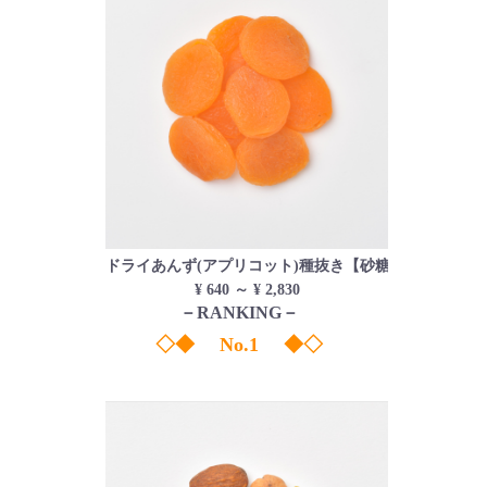
ドライあんず(アプリコット)種抜き【砂糖不使用】
¥ 640 ～ ¥ 2,830
－RANKING－
◇◆ No.1 ◆◇