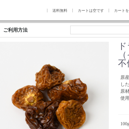
送料無料
カートは空です
カート
ご利用方法
ド
（
不
原産
し
原材
使
10