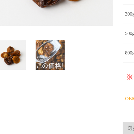
30
50
80
※
O