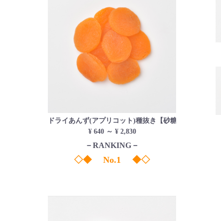
ドライあんず(アプリコット)種抜き【砂糖不使用】
¥ 640 ～ ¥ 2,830
－RANKING－
◇◆ No.1 ◆◇